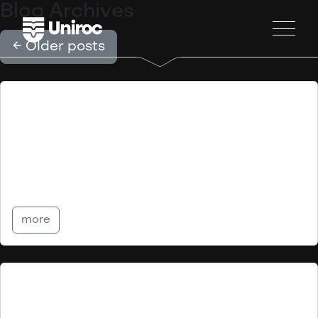
Blog Archives
←
Older posts
Conseiller(ère) ressources
humaines
Partager
more
Adjoint(e) exécutif(ve)