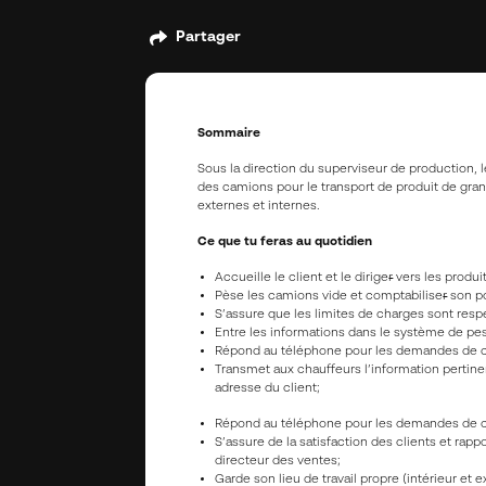
Partager
Sommaire
Sous la direction du superviseur de production, l
des camions pour le transport de produit de gran
externes et internes.
Ce que tu feras au quotidien
Accueille le client et le dirige
r
vers les produ
Pèse les camions vide et comptabilise
r
son po
S’assure que les limites de charges sont re
Entre les informations dans le système de pesé
Répond au téléphone pour les demandes de clie
Transmet aux chauffeurs l’information pertin
adresse du client;
Répond au téléphone pour les demandes de clie
S’assure de la satisfaction des clients et rap
directeur des ventes;
Garde son lieu de travail propre (intérieur et e