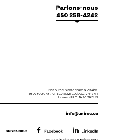
Parlons-nous
450 258-4242
Nos bureaux sont situés à Mirabel.
5605 route Arthur-Sauvé, Mirabel, QC, J7N 2W4
Licence RBQ : 5670-7912-01
info@uniroc.ca
SUIVEZ-NOUS