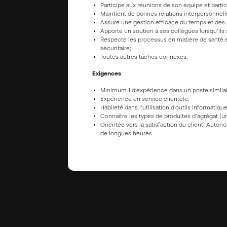
Participe aux réunions de son équipe et parti
Maintient de bonnes relations interpersonnell
Assure une gestion efficace du temps et des p
Apporte un soutien à ses collègues lorsqu’ils
Respecte les processus en matière de santé et
sécuritaire;
Toutes autres tâches connexes.
Exigences
Minimum 1 d’expérience dans un poste similair
Expérience en service clientèle;
Habileté dans l’utilisation d’outils informatiqu
Connaître les types de produites d’agrégat (un
Orientée vers la satisfaction du client, Autono
de longues heures.