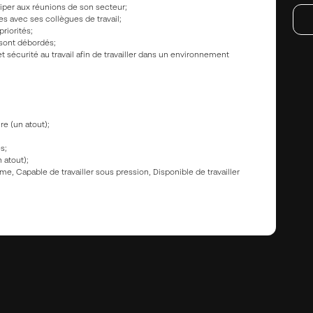
ciper aux réunions de son secteur;
es avec ses collègues de travail;
riorités;
 sont débordés;
 sécurité au travail afin de travailler dans un environnement
e (un atout);
es;
 atout);
me, Capable de travailler sous pression, Disponible de travailler