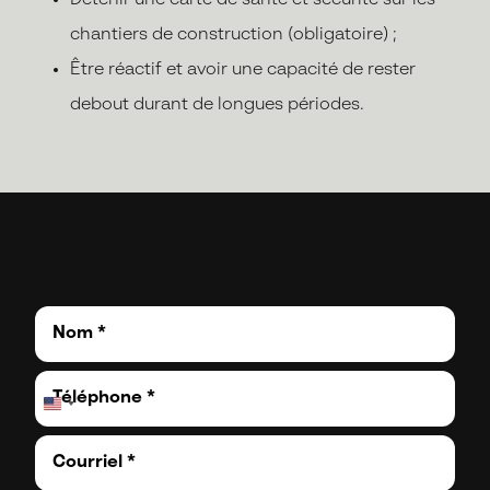
Détenir une carte de santé et sécurité sur les
chantiers de construction (obligatoire) ;
Être réactif et avoir une capacité de rester
debout durant de longues périodes.
N
o
m
T
*
é
l
C
é
o
p
u