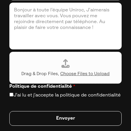
h
C
r
o
o
r
n
m
i
e
m
e
e
l
n
*
t
a
i
C
r
V
e
Drag & Drop Files,
Choose Files to Upload
Politique de confidentialité
*
J'ai lu et j'accepte la politique de confidentialité
Envoyer