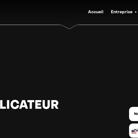
Accueil
Entreprise
LICATEUR
N
o
m
T
*
é