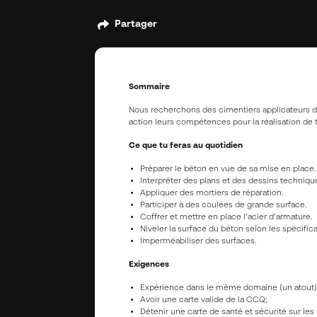
Partager
Sommaire
Nous recherchons des cimentiers applicateurs 
action leurs compétences pour la réalisation de 
Ce que tu feras au quotidien
Préparer le béton en vue de sa mise en place.
Interpréter des plans et des dessins techniqu
Appliquer des mortiers de réparation.
Participer à des coulées de grande surface.
Coffrer et mettre en place l’acier d’armature.
Niveler la surface du béton selon les spécifica
Imperméabiliser des surfaces.
Exigences
Expérience dans le même domaine (un atout)
Avoir une carte valide de la CCQ;
Détenir une carte de santé et sécurité sur les 