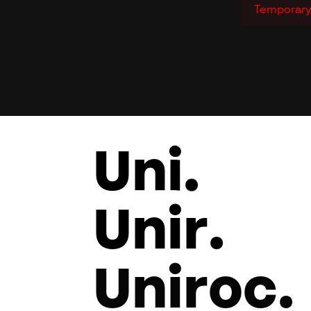
Temporary 
Uni
.
Unir
.
Uniroc
.