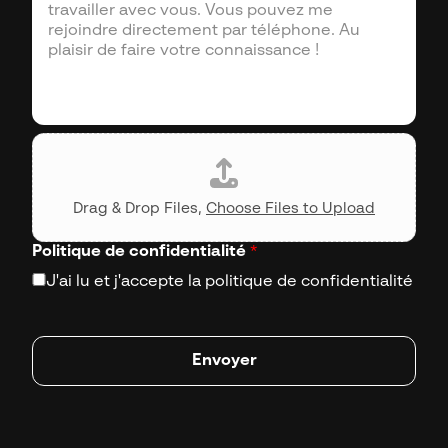
m
i
e
m
e
e
l
n
*
t
a
i
C
r
V
e
Drag & Drop Files,
Choose Files to Upload
Politique de confidentialité
*
J'ai lu et j'accepte la politique de confidentialité
Envoyer